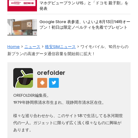
マホデビュープラン U15」と「ドコモ 親子割」を
発表
Google Store 表参道、いよいよ8月13日14時オー
プン！初日は限定ノベルティを先着でプレゼント
Home
ニュース
格安SIMニュース
ワイモバイル、10月からの
新プランの高速データ通信容量を開始前に拡大！
orefolder
OREFOLDER編集長。
1979年静岡県清水市生まれ、現静岡市清水区在住。
様々な巡り合わせから、このサイト1本で生活してる氷河期世
代の一人。ガジェットに限らず広く浅く様々なものに興味が
あります。