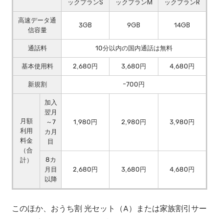
ックプランS
ックプランM
ックプランR
高速データ通
3GB
9GB
14GB
信容量
通話料
10分以内の国内通話は無料
基本使用料
2,680円
3,680円
4,680円
新規割
-700円
加入
翌月
月額
～7
1,980円
2,980円
3,980円
利用
カ月
料金
目
（合
8カ
計）
月目
2,680円
3,680円
4,680円
以降
このほか、おうち割 光セット（A）または家族割引サー