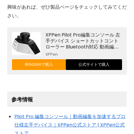
興味があれば、ぜひ製品ページをチェックしてみてくだ
さい。
XPPen Pilot Pro編集コンソール 左
手デバイス ショートカットコント
ローラー Bluetooth対応 動画編集
コントローラー ダイヤル付き カス
XPPen
タムキー ジョイスティック搭載 複
数パターン切替 Premiere Pro DaV
Amazonで購入
公式サイトで購入
inci Resolve Final Cut Pro Photos
hop対応 Windows Mac対応
参考情報
Pilot Pro 編集コンソール｜動画編集を加速するプロ
仕様左手デバイス｜XPPen公式ストア | XPPen公式
ストア