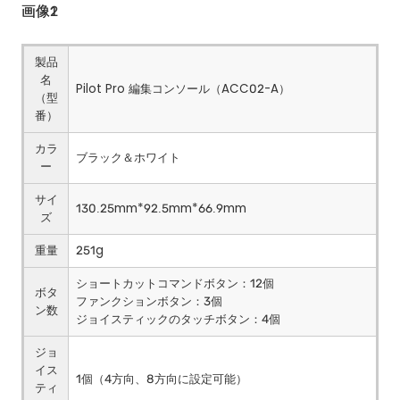
画像1
画像2
製品
名
Pilot Pro 編集コンソール（ACC02-A）
（型
番）
カラ
ブラック＆ホワイト
ー
サイ
130.25mm*92.5mm*66.9mm
ズ
重量
251g
ショートカットコマンドボタン：12個
ボタ
ファンクションボタン：3個
ン数
ジョイスティックのタッチボタン：4個
ジョ
イス
1個（4方向、8方向に設定可能）
ティ