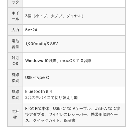
ック
ホイ
3個（小ノブ、大ノブ、ダイヤル）
ール
入力
5V-2A
電池
1,900mAh/3.85V
容量
対応
Windows 10以降、macOS 11.0以降
OS
有線
USB-Type C
接続
無線
Bluetooth 5.4
接続
2台のデバイスで切り替え可能
Pilot Pro本体、USB-C to Aケーブル、USB-A to C変
同梱
換アダプタ、ワイヤレスレシーバー、携帯用収納ケー
物
ス、クイックガイド、保証書