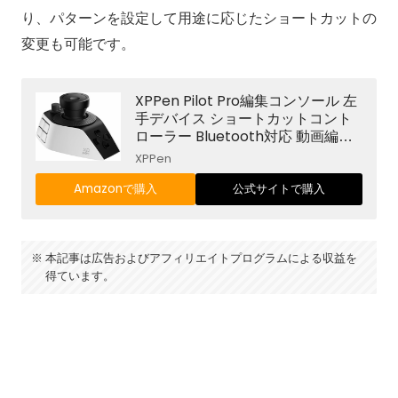
り、パターンを設定して用途に応じたショートカットの
変更も可能です。
XPPen Pilot Pro編集コンソール 左
手デバイス ショートカットコント
ローラー Bluetooth対応 動画編集
コントローラー ダイヤル付き カス
XPPen
タムキー ジョイスティック搭載 複
数パターン切替 Premiere Pro DaV
Amazonで購入
公式サイトで購入
inci Resolve Final Cut Pro Photos
hop対応 Windows Mac対応
本記事は広告およびアフィリエイトプログラムによる収益を
得ています。