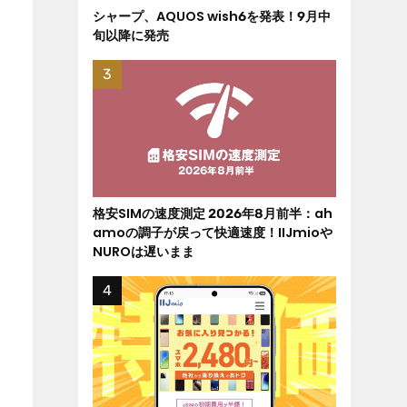
シャープ、AQUOS wish6を発表！9月中
旬以降に発売
格安SIMの速度測定 2026年8月前半：ah
amoの調子が戻って快適速度！IIJmioや
NUROは遅いまま