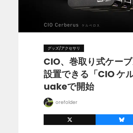
グッズ/アクセサリ
CIO、巻取り式ケー
設置できる「CIO ケ
uakeで開始
orefolder