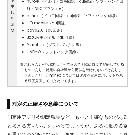
使
nuroモバイル（ドコモ回線・au回線・ソフトバンク回
用
線・NEOプランLite）
し
mineo（ドコモ回線・au回線・ソフトバンク回線）
た
UQ mobile（au回線）
SI
M
povo2.0（au回線）
J:COMモバイル（au回線）
Y!mobile（ソフトバンク回線）
LINEMO（ソフトバンク回線）
これらのSIMや端末はすべて個人で実際に自腹で契約している
ものであり、特定の会社等から提供を受けたものではありま
せん。ただし、mineoについては速度測定用にパケットをあ
る程度提供していただいてます。
測定の正確さや意義について
測定用アプリや測定環境など、もっと正確なものがある
と考える方もいらっしゃるでしょうが、ある程度の妥協
を重ねて今の形になっています。これらについて、これ