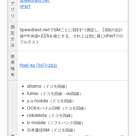
Speedtest.net
ア
nPerf
プ
リ
測
Speedtest.netでSIMごとに3回ずつ測定し、(3回の合計
定
値+中央値×2)/5を値とする。それとは別に昼にnPerfでの
方
フルテスト
法
使
用
Pixel 4a (5G)×20台
端
末
ahamo（ドコモ回線）
IIJmio（ドコモ回線・au回線）
y.u mobile（ドコモ回線）
OCNモバイルONE（ドコモ回線）
LinksMate（ドコモ回線）
b-mobile（ソフトバンク回線）
日本通信SIM（ドコモ回線）