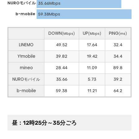
NUROモバイル
35.66Mbps
b-mobile
59.38Mbps
DOWN
UP
PING
(Mbps)
(Mbps)
(ms)
LINEMO
49.52
17.64
32.4
Y!mobile
39.82
19.42
34.4
mineo
28.44
11.09
89.8
NUROモバイル
35.66
5.73
39.2
b-mobile
59.38
11.21
64.2
昼：12時25分～35分ごろ