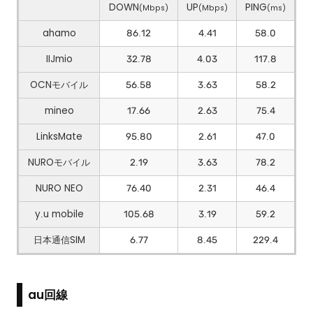
DOWN
UP
PING
(Mbps)
(Mbps)
(ms)
ahamo
86.12
4.41
58.0
IIJmio
32.78
4.03
117.8
OCNモバイル
56.58
3.63
58.2
mineo
17.66
2.63
75.4
LinksMate
95.80
2.61
47.0
NUROモバイル
2.19
3.63
78.2
NURO NEO
76.40
2.31
46.4
y.u mobile
105.68
3.19
59.2
日本通信SIM
6.77
8.45
229.4
au回線