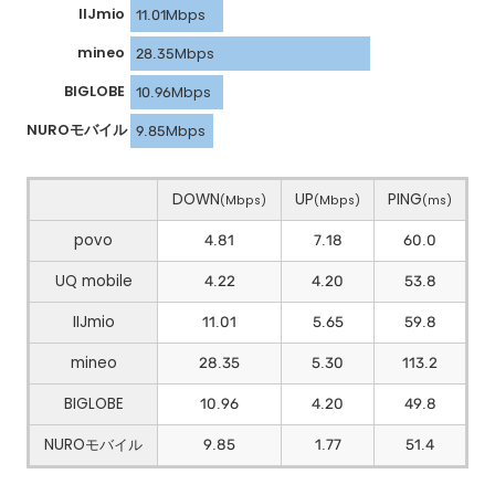
IIJmio
11.01Mbps
mineo
28.35Mbps
BIGLOBE
10.96Mbps
NUROモバイル
9.85Mbps
DOWN
UP
PING
(Mbps)
(Mbps)
(ms)
povo
4.81
7.18
60.0
UQ mobile
4.22
4.20
53.8
IIJmio
11.01
5.65
59.8
mineo
28.35
5.30
113.2
BIGLOBE
10.96
4.20
49.8
NUROモバイル
9.85
1.77
51.4