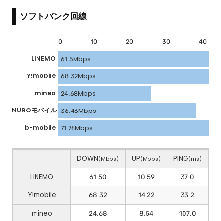
ソフトバンク回線
0
10
20
30
40
LINEMO
61.5Mbps
Y!mobile
68.32Mbps
mineo
24.68Mbps
NUROモバイル
36.46Mbps
b-mobile
71.78Mbps
DOWN
UP
PING
(Mbps)
(Mbps)
(ms)
LINEMO
61.50
10.59
37.0
Y!mobile
68.32
14.22
33.2
mineo
24.68
8.54
107.0