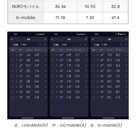
NUROモバイル
36.46
10.93
32.8
b-mobile
71.78
7.39
41.4
左：LinksMate(D) 中：UQ mobile(A) 右：b-mobile(S)