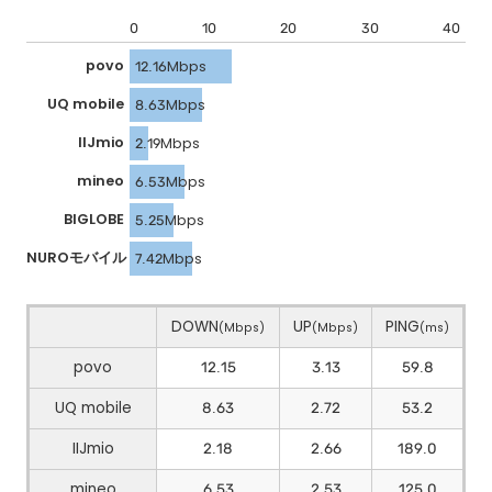
0
10
20
30
40
povo
12.16Mbps
UQ mobile
8.63Mbps
IIJmio
2.19Mbps
mineo
6.53Mbps
BIGLOBE
5.25Mbps
NUROモバイル
7.42Mbps
DOWN
UP
PING
(Mbps)
(Mbps)
(ms)
povo
12.15
3.13
59.8
UQ mobile
8.63
2.72
53.2
IIJmio
2.18
2.66
189.0
mineo
6.53
2.53
125.0