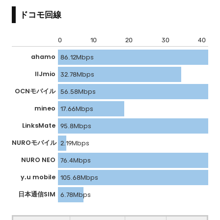
ドコモ回線
0
10
20
30
40
ahamo
86.12Mbps
IIJmio
32.78Mbps
OCNモバイル
56.58Mbps
mineo
17.66Mbps
LinksMate
95.8Mbps
NUROモバイル
2.19Mbps
NURO NEO
76.4Mbps
y.u mobile
105.68Mbps
日本通信SIM
6.78Mbps