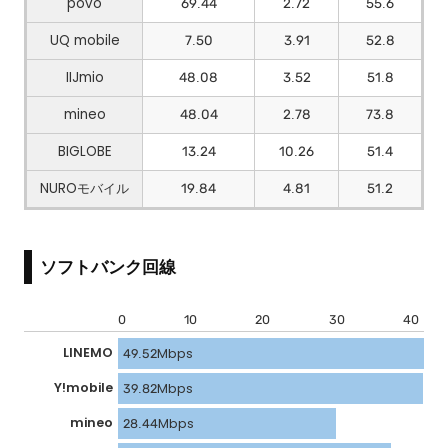
povo
69.44
2.72
55.6
UQ mobile
7.50
3.91
52.8
IIJmio
48.08
3.52
51.8
mineo
48.04
2.78
73.8
BIGLOBE
13.24
10.26
51.4
NUROモバイル
19.84
4.81
51.2
ソフトバンク回線
0
10
20
30
40
LINEMO
49.52Mbps
Y!mobile
39.82Mbps
mineo
28.44Mbps