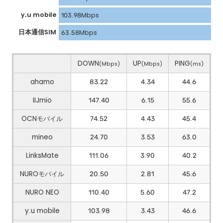
y.u mobile
103.98Mbps
日本通信SIM
63.58Mbps
DOWN
UP
PING
(Mbps)
(Mbps)
(ms)
ahamo
83.22
4.34
44.6
IIJmio
147.40
6.15
55.6
OCNモバイル
74.52
4.43
45.4
mineo
24.70
3.53
63.0
LinksMate
111.06
3.90
40.2
NUROモバイル
20.50
2.81
45.6
NURO NEO
110.40
5.60
47.2
y.u mobile
103.98
3.43
46.6