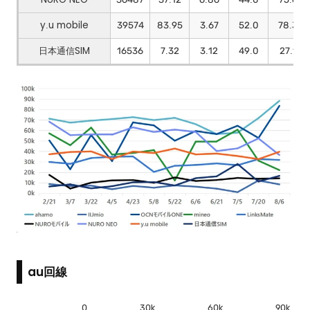
y.u mobile
39574
83.95
3.67
52.0
78.3
日本通信SIM
16536
7.32
3.12
49.0
27.1
au回線
0
30k
60k
90k