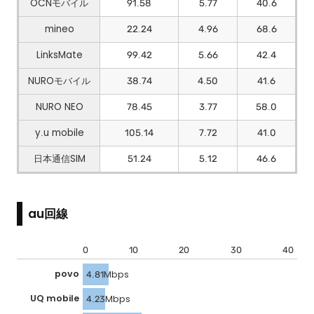
OCNモバイル
91.58
5.77
40.6
mineo
22.24
4.96
68.6
LinksMate
99.42
5.66
42.4
NUROモバイル
38.74
4.50
41.6
NURO NEO
78.45
3.77
58.0
y.u mobile
105.14
7.72
41.0
日本通信SIM
51.24
5.12
46.6
au回線
0
10
20
30
40
povo
4.81Mbps
UQ mobile
4.23Mbps