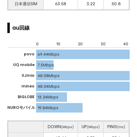
日本通信SIM
63.58
3.22
50.8
au回線
0
10
20
30
40
povo
69.44Mbps
UQ mobile
7.5Mbps
IIJmio
48.08Mbps
mineo
48.04Mbps
BIGLOBE
13.24Mbps
NUROモバイル
19.84Mbps
DOWN
UP
PING
(Mbps)
(Mbps)
(ms)