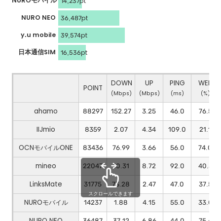
NUROモバイル
14,237pt
NURO NEO
36,487pt
y.u mobile
39,574pt
日本通信SIM
16,536pt
DOWN
UP
PING
WEB
POINT
(Mbps)
(Mbps)
(ms)
(%)
ahamo
88297
152.27
3.25
46.0
76.5
IIJmio
8359
2.07
4.34
109.0
21.1
OCNモバイルONE
83436
76.99
3.66
56.0
74.0
mineo
22047
10.31
8.72
92.0
40.5
LinksMate
31775
73.28
2.47
47.0
37.5
スクロールできます
NUROモバイル
14237
1.88
4.15
55.0
33.0
NURO NEO
36487
37.12
6.86
44.0
75.6