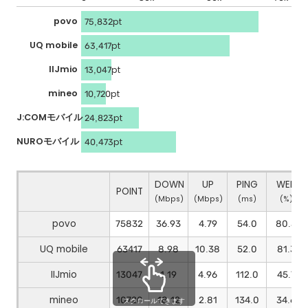
povo
75,832pt
UQ mobile
63,417pt
IIJmio
13,047pt
mineo
10,720pt
J:COMモバイル
24,823pt
NUROモバイル
40,473pt
DOWN
UP
PING
WEB
POINT
(Mbps)
(Mbps)
(ms)
(%)
povo
75832
36.93
4.79
54.0
80.5
UQ mobile
63417
8.98
10.38
52.0
81.3
IIJmio
13047
1.19
4.96
112.0
45.7
mineo
10720
18.12
2.81
134.0
34.6
スクロールできます