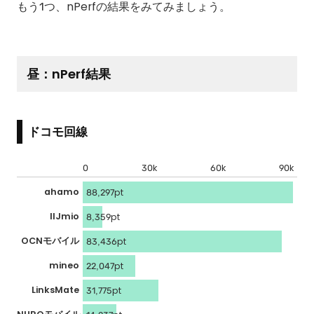
もう1つ、nPerfの結果をみてみましょう。
昼：nPerf結果
ドコモ回線
0
30k
60k
90k
ahamo
88,297pt
IIJmio
8,359pt
OCNモバイル
83,436pt
mineo
22,047pt
LinksMate
31,775pt