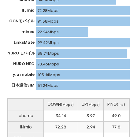
IIJmio
72.28Mbps
OCNモバイル
91.58Mbps
mineo
22.24Mbps
LinksMate
99.42Mbps
NUROモバイル
38.74Mbps
NURO NEO
78.46Mbps
y.u mobile
105.14Mbps
日本通信SIM
51.24Mbps
DOWN
UP
PING
(Mbps)
(Mbps)
(ms)
ahamo
34.14
3.97
49.0
IIJmio
72.28
2.94
77.8