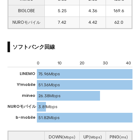
BIGLOBE
5.25
4.36
169.6
NUROモバイル
7.42
4.42
62.0
ソフトバンク回線
0
10
20
30
40
LINEMO
75.96Mbps
Y!mobile
51.36Mbps
mineo
26.38Mbps
NUROモバイル
3.81Mbps
b-mobile
51.82Mbps
DOWN
UP
PING
(Mbps)
(Mbps)
(ms)