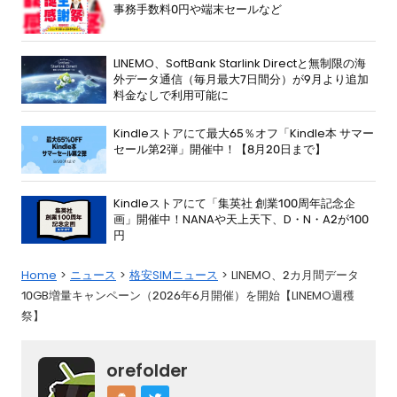
事務手数料0円や端末セールなど
LINEMO、SoftBank Starlink Directと無制限の海
外データ通信（毎月最大7日間分）が9月より追加
料金なしで利用可能に
Kindleストアにて最大65％オフ「Kindle本 サマー
セール第2弾」開催中！【8月20日まで】
Kindleストアにて「集英社 創業100周年記念企
画」開催中！NANAや天上天下、D・N・A2が100
円
Home
ニュース
格安SIMニュース
LINEMO、2カ月間データ
10GB増量キャンペーン（2026年6月開催）を開始【LINEMO週穫
祭】
orefolder