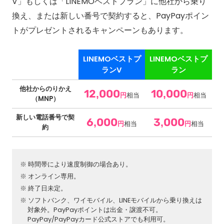
V」もしくは「LINEMOベストプラン」に他社から乗り
換え、または新しい番号で契約すると、PayPayポイン
トがプレゼントされるキャンペーンもあります。
LINEMOベストプ
LINEMOベストプ
ランV
ラン
他社からのりかえ
12,000
10,000
円
相当
円
相当
（MNP）
新しい電話番号で契
6,000
3,000
円
相当
円
相当
約
時間帯により速度制御の場合あり。
オンライン専用。
終了日未定。
ソフトバンク、ワイモバイル、LINEモバイルから乗り換えは
対象外。PayPayポイントは出金・譲渡不可。
PayPay/PayPayカード公式ストアでも利用可。