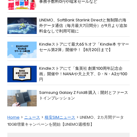
事務手数料0円や端末セールなど
LINEMO、SoftBank Starlink Directと無制限の海
外データ通信（毎月最大7日間分）が9月より追加
料金なしで利用可能に
Kindleストアにて最大65％オフ「Kindle本 サマー
セール第2弾」開催中！【8月20日まで】
Kindleストアにて「集英社 創業100周年記念企
画」開催中！NANAや天上天下、D・N・A2が100
円
Samsung Galaxy Z Fold8 購入：開封とファース
トインプレッション
Home
ニュース
格安SIMニュース
LINEMO、2カ月間データ
10GB増量キャンペーンを開始【LINEMO週穫祭】