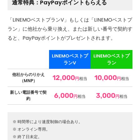
通常特典：PayPayポイントもらえる
「LINEMOベストプランV」もしくは「LINEMOベストプ
ラン」に他社から乗り換え、または新しい番号で契約す
ると、PayPayポイントがプレゼントされます。
LINEMOベストプ
LINEMOベストプ
ランV
ラン
他社からのりかえ
12,000
10,000
円
相当
円
相当
（MNP）
新しい電話番号で契
6,000
3,000
円
相当
円
相当
約
時間帯により速度制御の場合あり。
オンライン専用。
終了日未定。