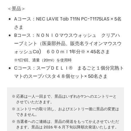
＜景品＞
Aコース：NEC LAVIE Tab T11N PC-T1175LAS × 5名
さま
Bコース：ＮＯＮＩＯマウスウォッシュ クリアハ
ーブミント（医薬部外品、販売名ライオンマウスウ
ォッシュCα) ６００ｍｌ1年分※ × 45名さま
※1日1回、適量（20ml）を使用時
Cコース：スープＤＥＬＩ® まるごと１個分完熟ト
マトのスープパスタ４８個セット× 50名さま
応募は一人一回まで、景品はいずれか1つへのエントリーと
させていただきます。
エントリーの取り消し、およびエントリー後に景品の変更は
できません。
当選者へのご連絡は、景品の発送をもってかえさせていただ
きます。景品は 2026 年 6 月下旬以降順次発送いたします。