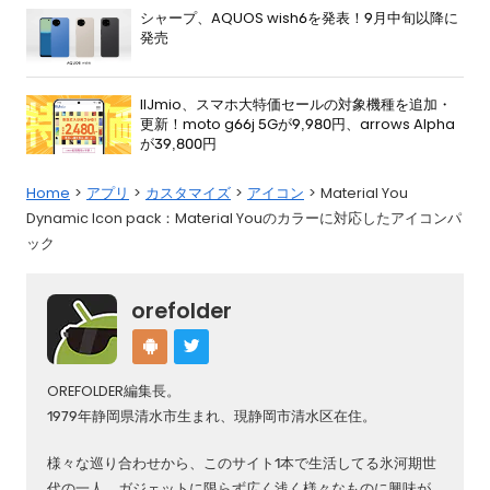
シャープ、AQUOS wish6を発表！9月中旬以降に
発売
IIJmio、スマホ大特価セールの対象機種を追加・
更新！moto g66j 5Gが9,980円、arrows Alpha
が39,800円
Home
アプリ
カスタマイズ
アイコン
Material You
Dynamic Icon pack：Material Youのカラーに対応したアイコンパ
ック
orefolder
OREFOLDER編集長。
1979年静岡県清水市生まれ、現静岡市清水区在住。
様々な巡り合わせから、このサイト1本で生活してる氷河期世
代の一人。ガジェットに限らず広く浅く様々なものに興味が