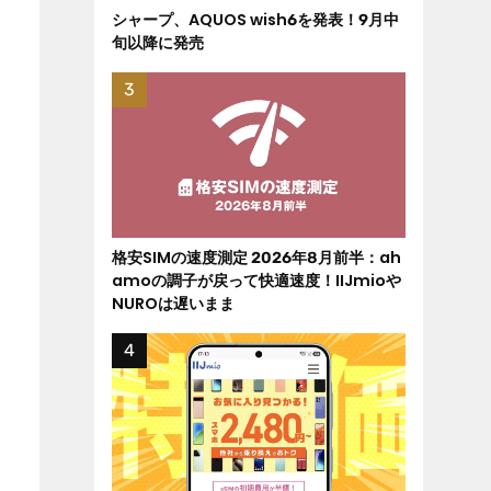
シャープ、AQUOS wish6を発表！9月中
旬以降に発売
格安SIMの速度測定 2026年8月前半：ah
amoの調子が戻って快適速度！IIJmioや
NUROは遅いまま