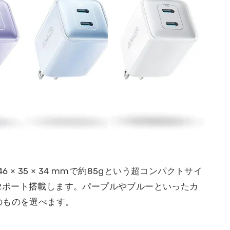
) は約 46 × 35 × 34 mmで約85gという超コンパクトサイ
トを2ポート搭載します。パープルやブルーといったカ
のものを選べます。