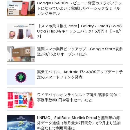
Google Pixel 10a レビュー：背面カメラがフラッ
トになっていよいよ完成したベーシックなミドル
レンジモデル
【スマホ乗り換え.com】Galaxy Z Fold8 / Fold8
Ultra / Flip8もキャッシュバック1.5万円！【～8/1
7】
週間スマホ業界ピックアップ – Google Store表参
道が8/13よりオープン！ほか
楽天モバイル、Android 17へのOSアップデート予
定のスマートフォンを発表
ワイモバイルオンラインストア誕生感謝祭 開催！
事務手数料0円や端末セールなど
LINEMO、SoftBank Starlink Directと無制限の海
外データ通信（毎月最大7日間分）が9月より追加
料金なしで利用可能に