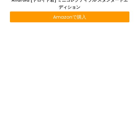
Android [ドロイド君] ミニコレクティブル スタンダードエ
ディション
Amazonで購入