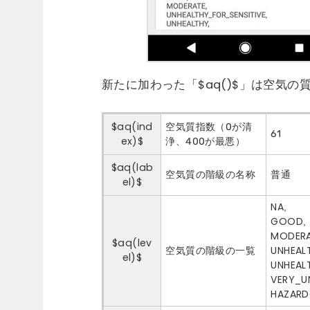
新たに加わった「$aq()$」は空気
$aq(ind
空気質指数（0が清
61
ex)$
浄、400が最悪）
$aq(lab
空気質の階級の名称
普通
el)$
NA,
GOOD,
MODERA
$aq(lev
空気質の階級の一覧
UNHEAL
el)$
UNHEAL
VERY_U
HAZAR