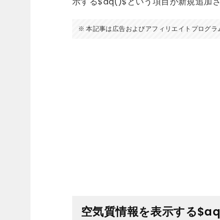
示する$aq()$という項目が新規追加
本記事は広告およびアフィリエイトプログラ
空気質情報を表示する$aq(