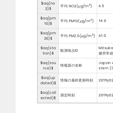
$aq(no
3
6.5
平均 NO2(μg/m
)
2)$
$aq(pm
3
14.0
平均 PM10(μg/m
)
10)$
$aq(pm
3
61.0
平均 PM2.5(μg/m
)
25)$
$aq(sta
Mitsuk
観測地点ID
tion)$
健所常総
$aq(sou
Japan 
情報源の名称
rce)$
stem
$aq(up
情報の最終更新時刻
2019y0
dated)$
$aq(coll
測定時刻
2019y0
ected)$