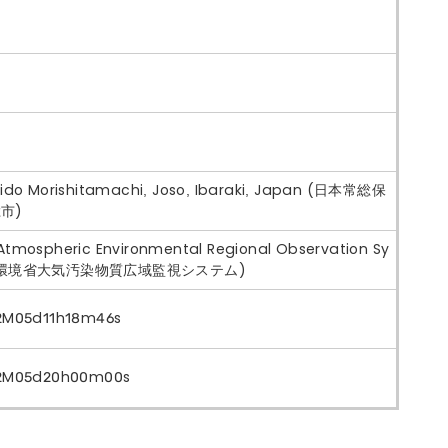
aido Morishitamachi, Joso, Ibaraki, Japan (日本常総保
市)
Atmospheric Environmental Regional Observation Sy
 (環境省大気汚染物質広域監視システム)
2M05d11h18m46s
2M05d20h00m00s