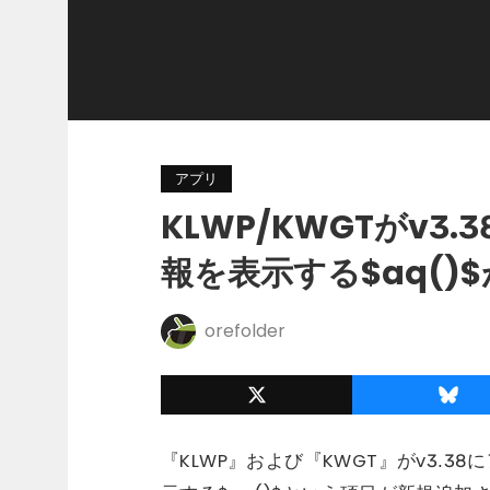
アプリ
KLWP/KWGTがv3
報を表示する$aq()
orefolder
『KLWP』および『KWGT』がv3.