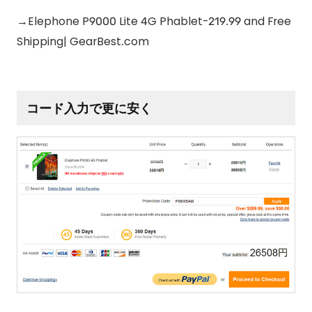
→Elephone P9000 Lite 4G Phablet-219.99 and Free
Shipping| GearBest.com
コード入力で更に安く