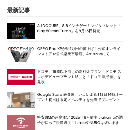
最新記事
ALLDOCUBE、8.8インチゲーミングタブレット「i
Play 80 mini Turbo」を8月13日発売
OPPO Find X9が約1万円の値上げ！公式オンライ
ンストアや公式楽天市場店、Amazonにて
ドコモ、15歳以下向けの新料金プラン「ドコモ ス
マホデビュープラン U15」と「ドコモ 親子割」を
発表
Google Store 表参道、いよいよ8月13日14時オー
プン！初日は限定ノベルティを先着でプレゼント
格安SIMの速度測定 2026年8月前半：ahamoの調
子が戻って快適速度！IIJmioやNUROは遅いまま