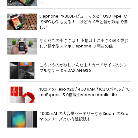
ト
Elephone P9000レビュー その2：USB Type-C
でNFCもQiもある！…けどカメラと音が残念で惜
しい
なんだこの小ささは！ 予想以上に小さく軽く愛お
しい超小型スマホ Elephone Q 開封の儀
こういうのが欲しいんだよ！カードサイズのシン
プルなケータイDAXIAN GS6
10コアのHelio X20 / 4GB RAM / IGZOパネル / Pu
mpExpress 3.0搭載のVernee Apollo Lite
4000mAhの大容量バッテリーならXiaomiのRed
mi3シリーズという選択肢も