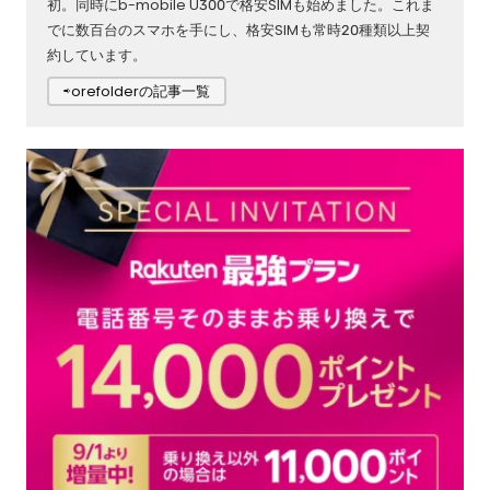
初。同時にb-mobile U300で格安SIMも始めました。これま
でに数百台のスマホを手にし、格安SIMも常時20種類以上契
約しています。
⇨orefolderの記事一覧