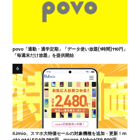
povo「通勤・通学定期」「データ使い放題(1時間)110円」
「毎週末だけ放題」を提供開始
IIJmio、スマホ大特価セールの対象機種を追加・更新！m
oto g66j 5Gが9,980円、arrows Alphaが39,800円