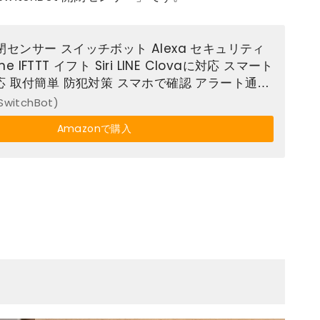
t 開閉センサー スイッチボット Alexa セキュリティ
me IFTTT イフト Siri LINE Clovaに対応 スマート
応 取付簡単 防犯対策 スマホで確認 アラート通知
サー
itchBot)
Amazonで購入