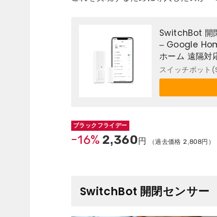
SwitchBo
– Google Ho
ホーム 遠隔対
磁気 ドアセン
スイッチボット(Sw
ブラックフライデー
-16%
2,360
円
（過去価格 2,808円）
SwitchBot 開閉センサー