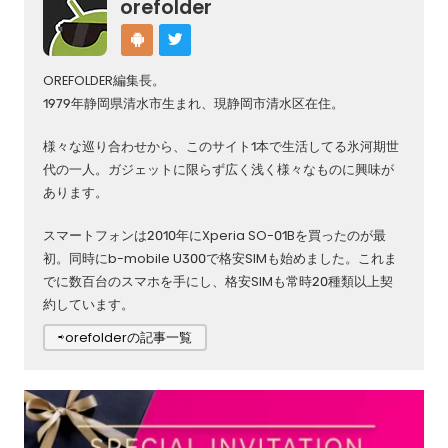
orefolder
OREFOLDER編集長。
1979年静岡県清水市生まれ、現静岡市清水区在住。
様々な巡り合わせから、このサイト1本で生活してる氷河期世
代の一人。ガジェットに限らず広く浅く様々なものに興味が
あります。
スマートフォンは2010年にXperia SO-01Bを買ったのが最
初。同時にb-mobile U300で格安SIMも始めました。これま
でに数百台のスマホを手にし、格安SIMも常時20種類以上契
約しています。
⇨orefolderの記事一覧