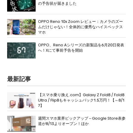
の予告状が届きました
OPPO Reno 10x Zoom レビュー：カメラのズー
ムだけじゃない！全体的に優秀なハイスペックス
マホ
OPPO、Reno Aシリーズの新製品を6月20日発表
へ！Xにて事前予告を開始
最新記事
【スマホ乗り換え.com】Galaxy Z Fold8 / Fold8
Ultra / Flip8もキャッシュバック1.5万円！【～8/1
7】
週間スマホ業界ピックアップ – Google Store表参
道が8/13よりオープン！ほか