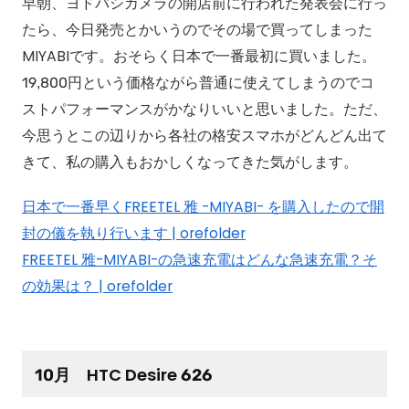
早朝、ヨドバシカメラの開店前に行われた発表会に行っ
たら、今日発売とかいうのでその場で買ってしまった
MIYABIです。おそらく日本で一番最初に買いました。
19,800円という価格ながら普通に使えてしまうのでコ
ストパフォーマンスがかなりいいと思いました。ただ、
今思うとこの辺りから各社の格安スマホがどんどん出て
きて、私の購入もおかしくなってきた気がします。
日本で一番早くFREETEL 雅 -MIYABI- を購入したので開
封の儀を執り行います | orefolder
FREETEL 雅-MIYABI-の急速充電はどんな急速充電？そ
の効果は？ | orefolder
10月 HTC Desire 626