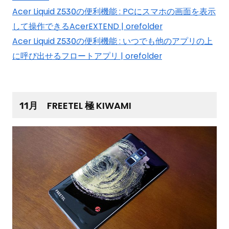
Acer Liquid Z530の便利機能 : PCにスマホの画面を表示
して操作できるAcerEXTEND | orefolder
Acer Liquid Z530の便利機能 : いつでも他のアプリの上
に呼び出せるフロートアプリ | orefolder
11月 FREETEL 極 KIWAMI