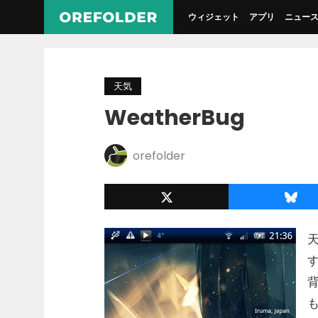
ウィジェット
アプリ
ニュー
天気
WeatherBug
orefolder