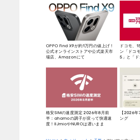
ドコモ、1
OPPO Find X9が約1万円の値上げ！
ン「ドコモ
公式オンラインストアや公式楽天市
5」と「ド
場店、Amazonにて
【2026
格安SIMの速度測定 2026年8月前
ング
半：ahamoの調子が戻って快適速
度！IIJmioやNUROは遅いまま