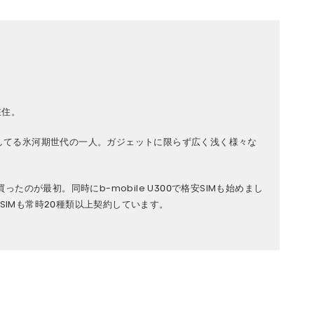
在住。
してる氷河期世代の一人。ガジェットに限らず広く浅く様々な
を買ったのが最初。同時にb-mobile U300で格安SIMも始めまし
IMも常時20種類以上契約しています。