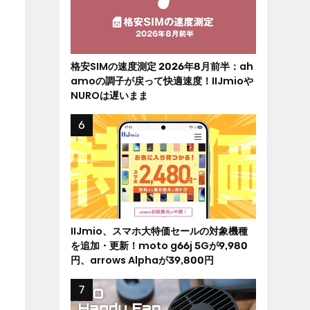
格安SIMの速度測定 2026年8月前半：ah
amoの調子が戻って快適速度！IIJmioや
NUROは遅いまま
IIJmio、スマホ大特価セールの対象機種
を追加・更新！moto g66j 5Gが9,980
円、arrows Alphaが39,800円