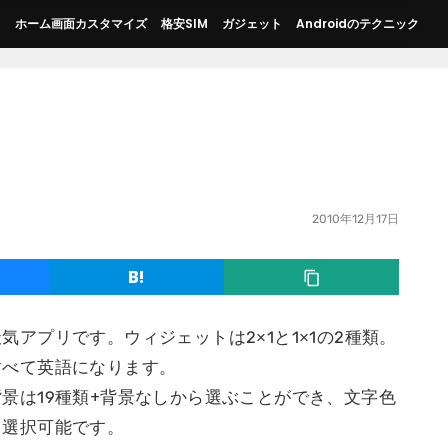
ス
ホーム画面カスタマイズ
格安SIM
ガジェット
Androidのテクニック
2010年12月17日
天気アプリです。ウィジェットは2×1と1×1の2種類。
すべて英語になります。
背景は19種類+背景なしから選ぶことができ、文字色
も選択可能です。