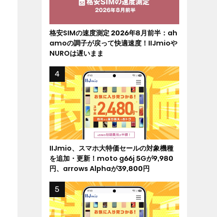
格安SIMの速度測定 2026年8月前半：ah
amoの調子が戻って快適速度！IIJmioや
NUROは遅いまま
IIJmio、スマホ大特価セールの対象機種
を追加・更新！moto g66j 5Gが9,980
円、arrows Alphaが39,800円