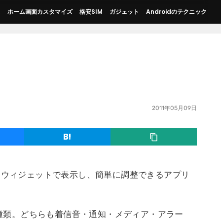
ス
ホーム画面カスタマイズ
格安SIM
ガジェット
Androidのテクニック
2011年05月09日
量設定をウィジェットで表示し、簡単に調整できるアプリ
の2種類。どちらも着信音・通知・メディア・アラー