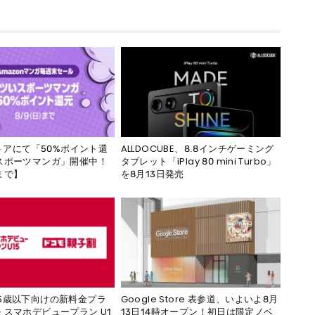
eストアにて「50%ポイント還
ALLDOCUBE、8.8インチゲーミング
スポーツマンガ」開催中！
タブレット「iPlay 80 mini Turbo」
まで】
を8月13日発売
5歳以下向けの新料金プラ
Google Store 表参道、いよいよ8月
 スマホデビュープラン U1
13日14時オープン！初日は限定ノベ