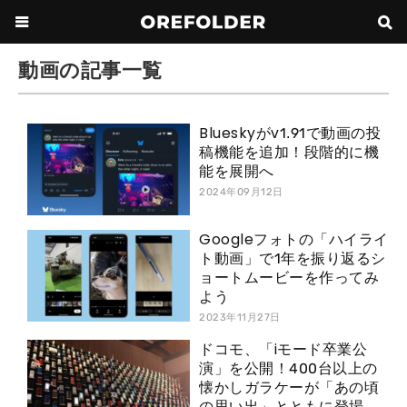
動画の記事一覧
Blueskyがv1.91で動画の投
稿機能を追加！段階的に機
能を展開へ
2024年09月12日
Googleフォトの「ハイライ
ト動画」で1年を振り返るシ
ョートムービーを作ってみ
よう
2023年11月27日
ドコモ、「iモード卒業公
演」を公開！400台以上の
懐かしガラケーが「あの頃
の思い出」とともに登場