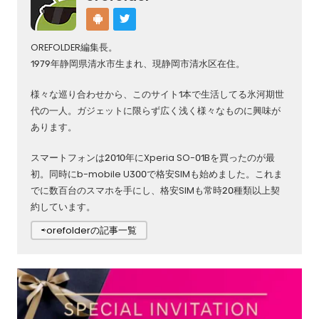
OREFOLDER編集長。
1979年静岡県清水市生まれ、現静岡市清水区在住。
様々な巡り合わせから、このサイト1本で生活してる氷河期世
代の一人。ガジェットに限らず広く浅く様々なものに興味が
あります。
スマートフォンは2010年にXperia SO-01Bを買ったのが最
初。同時にb-mobile U300で格安SIMも始めました。これま
でに数百台のスマホを手にし、格安SIMも常時20種類以上契
約しています。
⇨orefolderの記事一覧