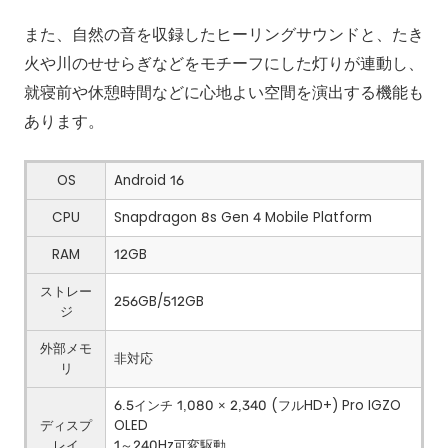
また、自然の音を収録したヒーリングサウンドと、たき
火や川のせせらぎなどをモチーフにした灯りが連動し、
就寝前や休憩時間などに心地よい空間を演出する機能も
あります。
OS
Android 16
CPU
Snapdragon 8s Gen 4 Mobile Platform
RAM
12GB
ストレー
256GB/512GB
ジ
外部メモ
非対応
リ
6.5インチ 1,080 × 2,340 (フルHD+) Pro IGZO
ディスプ
OLED
レイ
1～240Hz可変駆動