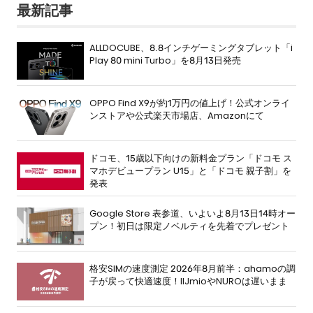
最新記事
ALLDOCUBE、8.8インチゲーミングタブレット「i
Play 80 mini Turbo」を8月13日発売
OPPO Find X9が約1万円の値上げ！公式オンライ
ンストアや公式楽天市場店、Amazonにて
ドコモ、15歳以下向けの新料金プラン「ドコモ ス
マホデビュープラン U15」と「ドコモ 親子割」を
発表
Google Store 表参道、いよいよ8月13日14時オー
プン！初日は限定ノベルティを先着でプレゼント
格安SIMの速度測定 2026年8月前半：ahamoの調
子が戻って快適速度！IIJmioやNUROは遅いまま