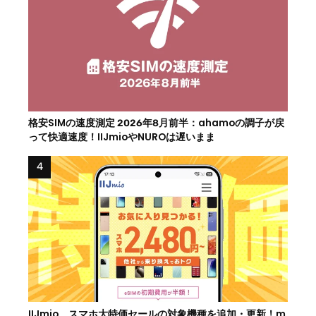
格安SIMの速度測定 2026年8月前半：ahamoの調子が戻
って快適速度！IIJmioやNUROは遅いまま
IIJmio、スマホ大特価セールの対象機種を追加・更新！m