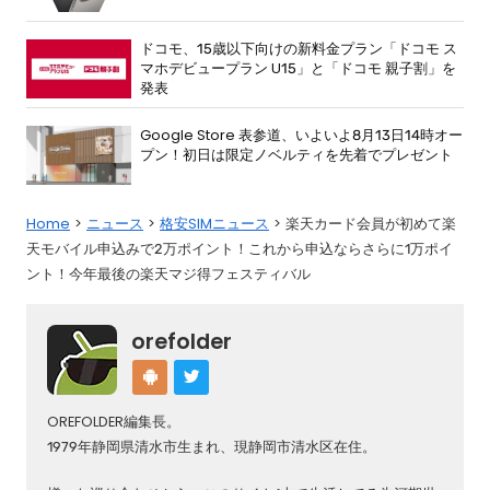
ドコモ、15歳以下向けの新料金プラン「ドコモ ス
マホデビュープラン U15」と「ドコモ 親子割」を
発表
Google Store 表参道、いよいよ8月13日14時オー
プン！初日は限定ノベルティを先着でプレゼント
Home
ニュース
格安SIMニュース
楽天カード会員が初めて楽
天モバイル申込みで2万ポイント！これから申込ならさらに1万ポイ
ント！今年最後の楽天マジ得フェスティバル
orefolder
OREFOLDER編集長。
1979年静岡県清水市生まれ、現静岡市清水区在住。