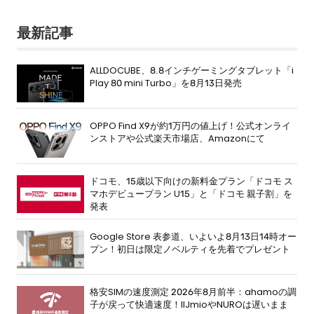
最新記事
ALLDOCUBE、8.8インチゲーミングタブレット「i
Play 80 mini Turbo」を8月13日発売
OPPO Find X9が約1万円の値上げ！公式オンライ
ンストアや公式楽天市場店、Amazonにて
ドコモ、15歳以下向けの新料金プラン「ドコモ ス
マホデビュープラン U15」と「ドコモ 親子割」を
発表
Google Store 表参道、いよいよ8月13日14時オー
プン！初日は限定ノベルティを先着でプレゼント
格安SIMの速度測定 2026年8月前半：ahamoの調
子が戻って快適速度！IIJmioやNUROは遅いまま