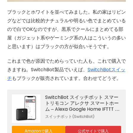
ブラックとホワイトを並べてみました。私の家はリビン
グなどでは比較的ナチュラルや明るい色でまとめている
ので白でOKなのですが、黒系でクールにまとめてる部
屋（ガジェット系やゲーミング系の人はこういうの多い
と思います）はブラックの方が似合いそうです。
これまで色が原因でためらっていた人も、これで購入で
きますね。SwitchBot製品でいえば、
SwitchBotスイッ
チ
もブラックが販売されています。合わせてどうぞ。
SwitchBot スイッチボット スマー
トリモコン アレクサ スマートホー
ム – Alexa Google Home IFTTT イ
フト Siri SmartThings LINE Clova
スイッチボット(SwitchBot)
に対応 Hub Mini ハブミニ 黒
Amazonで購入
公式サイトで購入