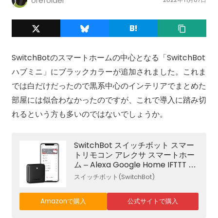
orefolder
SwitchBotのスマートホームの中心となる「SwitchBot
ハブミニ」にブラックカラーが追加されました。これま
では白だけだったので黒系中心のインテリアでまとめた
部屋には似合わなかったのですが、これで導入に踏み切
れるという方も多いのではないでしょうか。
SwitchBot スイッチボット スマー
トリモコン アレクサ スマートホー
ム – Alexa Google Home IFTTT イ
フト Siri SmartThings LINE Clova
スイッチボット(SwitchBot)
に対応 Hub Mini ハブミニ 黒
Amazonで購入
公式サイトで購入