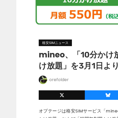
格安SIMニュース
mineo、「10分か
け放題」を3月1日よ
orefolder
オプテージは格安SIMサービス「min