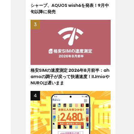
シャープ、AQUOS wish6を発表！9月中
旬以降に発売
格安SIMの速度測定 2026年8月前半：ah
amoの調子が戻って快適速度！IIJmioや
NUROは遅いまま