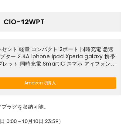
IO-12WPT
ンセント 軽量 コンパクト 2ポート 同時充電 急速
ー 2.4A iphone ipad Xperia galaxy 携帯
レット 同時充電 SmartIC スマホ アイフォンX
s ピンク
Amazonで購入
グプラグを収納可能。
 0:00～10月10日 23:59）