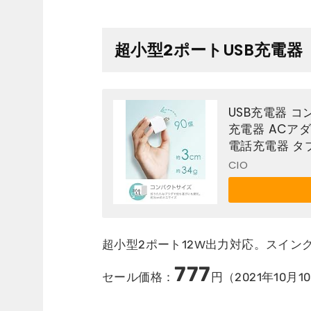
超小型2ポートUSB充電器 C
USB充電器 コ
充電器 ACアダプタ
電話充電器 タブ
iphone8 plu
CIO
超小型2ポート12W出力対応。スイン
777
セール価格：
円（2021年10月10日