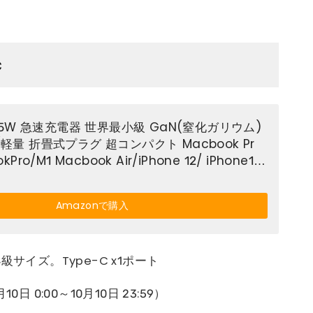
c
D 65W 急速充電器 世界最小級 GaN(窒化ガリウム)
/軽量 折畳式プラグ 超コンパクト Macbook Pr
kPro/M1 Macbook Air/iPhone 12/ iPhone11/
witch CIO-G65W1C-BK (黒)
Amazonで購入
サイズ。Type-C x1ポート
10日 0:00～10月10日 23:59）