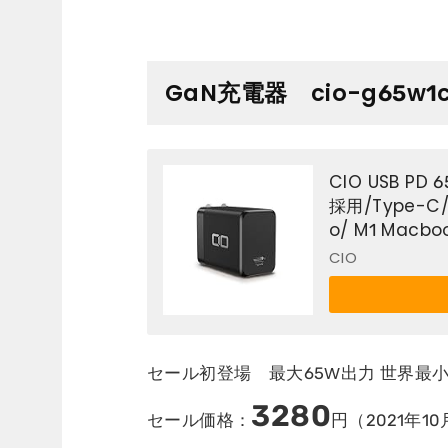
GaN充電器 cio-g65w1
CIO USB P
採用/Type-C
o/ M1 Macboo
ノートパソコン/S
CIO
セール初登場 最大65W出力 世界最小級
3280
セール価格：
円（2021年10月