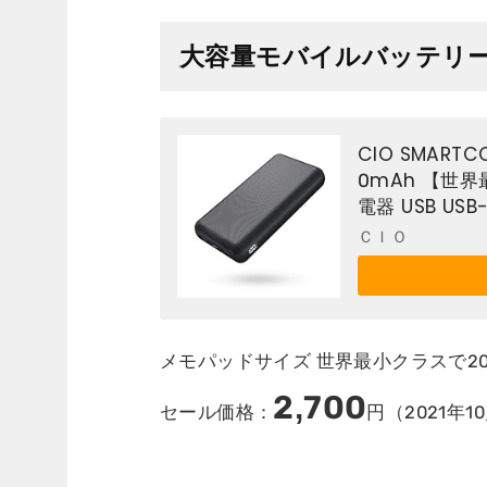
大容量モバイルバッテリー CI
CIO SMART
0mAh 【世界最
電器 USB USB
max mini
ＣＩＯ
メモパッドサイズ 世界最小クラスで2000
2,700
セール価格：
円（2021年10