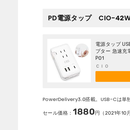
PD電源タップ CIO-42W1
電源タップ US
プター 急速充電器
P01
ＣＩＯ
PowerDelivery3.0搭載。USB-C
1880
セール価格：
円（2021年10月