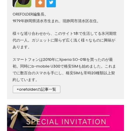
OREFOLDER編集長。
1979年静岡県清水市生まれ、現静岡市清水区在住。
様々な巡り合わせから、このサイト1本で生活してる氷河期世
代の一人。ガジェットに限らず広く浅く様々なものに興味が
あります。
スマートフォンは2010年にXperia SO-01Bを買ったのが最
初。同時にb-mobile U300で格安SIMも始めました。これま
でに数百台のスマホを手にし、格安SIMも常時20種類以上契
約しています。
⇨orefolderの記事一覧