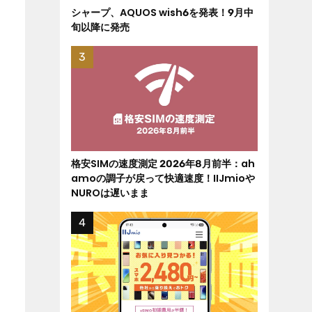
シャープ、AQUOS wish6を発表！9月中
旬以降に発売
格安SIMの速度測定 2026年8月前半：ah
amoの調子が戻って快適速度！IIJmioや
NUROは遅いまま