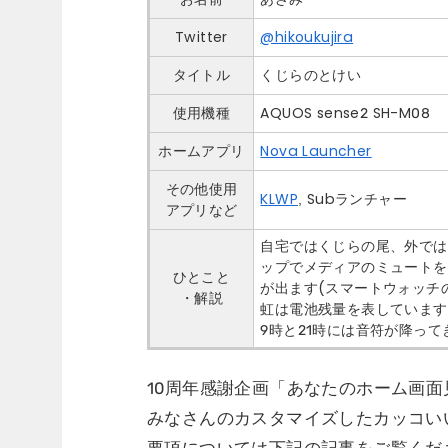
Twitter
@hikoukujira
タイトル
くじらのとけい
使用機種
AQUOS sense2 SH-M08
ホームアプリ
Nova Launcher
その他使用
KLWP
, Subランチャー
アプリなど
自宅ではくじらの尾、外ではく
ップでメディアのミュートを
ひとこと
が出ます(スマートウォッチ
・解説
虹は電池残量を表しています
9時と21時には音符が降って
10周年感謝企画「あなたのホーム画面
みなさんのカスタマイズしたカッコい