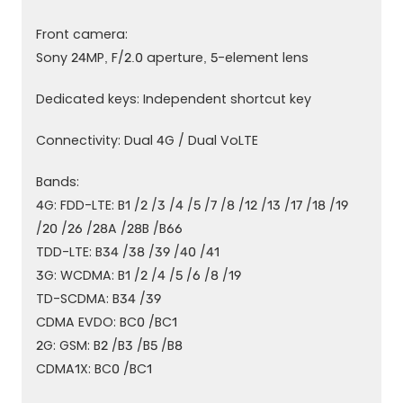
Front camera:
Sony 24MP, F/2.0 aperture, 5-element lens
Dedicated keys: Independent shortcut key
Connectivity: Dual 4G / Dual VoLTE
Bands:
4G: FDD-LTE: B1 /2 /3 /4 /5 /7 /8 /12 /13 /17 /18 /19
/20 /26 /28A /28B /B66
TDD-LTE: B34 /38 /39 /40 /41
3G: WCDMA: B1 /2 /4 /5 /6 /8 /19
TD-SCDMA: B34 /39
CDMA EVDO: BC0 /BC1
2G: GSM: B2 /B3 /B5 /B8
CDMA1X: BC0 /BC1