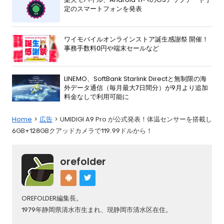
定のスマートフォンを発表
ワイモバイルオンラインストア誕生感謝祭 開催！
事務手数料0円や端末セールなど
LINEMO、SoftBank Starlink Directと無制限の海
外データ通信（毎月最大7日間分）が9月より追加
料金なしで利用可能に
Home
広告
UMIDIGI A9 Pro が公式発表！体温センサーを搭載し
6GB+128GBクアッドカメラで119.99ドルから！
orefolder
OREFOLDER編集長。
1979年静岡県清水市生まれ、現静岡市清水区在住。