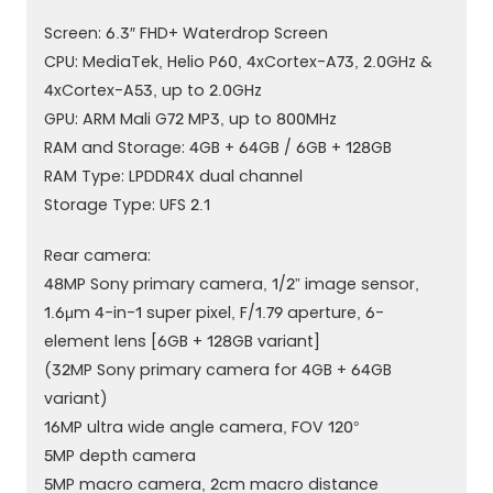
Screen: 6.3″ FHD+ Waterdrop Screen
CPU: MediaTek, Helio P60, 4xCortex-A73, 2.0GHz &
4xCortex-A53, up to 2.0GHz
GPU: ARM Mali G72 MP3, up to 800MHz
RAM and Storage: 4GB + 64GB / 6GB + 128GB
RAM Type: LPDDR4X dual channel
Storage Type: UFS 2.1
Rear camera:
48MP Sony primary camera, 1/2” image sensor,
1.6μm 4-in-1 super pixel, F/1.79 aperture, 6-
element lens [6GB + 128GB variant]
(32MP Sony primary camera for 4GB + 64GB
variant)
16MP ultra wide angle camera, FOV 120°
5MP depth camera
5MP macro camera, 2cm macro distance