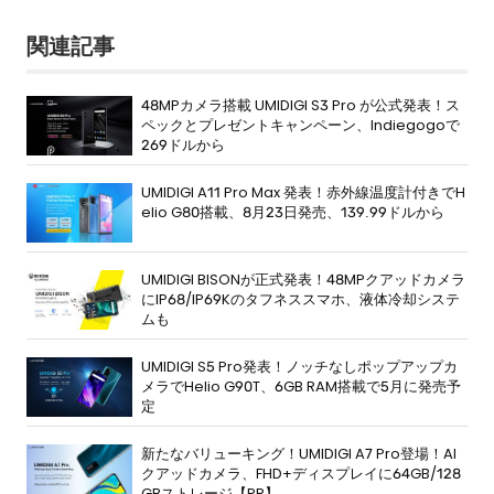
関連記事
48MPカメラ搭載 UMIDIGI S3 Pro が公式発表！ス
ペックとプレゼントキャンペーン、Indiegogoで
269ドルから
UMIDIGI A11 Pro Max 発表！赤外線温度計付きでH
elio G80搭載、8月23日発売、139.99ドルから
UMIDIGI BISONが正式発表！48MPクアッドカメラ
にIP68/IP69Kのタフネススマホ、液体冷却システ
ムも
UMIDIGI S5 Pro発表！ノッチなしポップアップカ
メラでHelio G90T、6GB RAM搭載で5月に発売予
定
新たなバリューキング！UMIDIGI A7 Pro登場！AI
クアッドカメラ、FHD+ディスプレイに64GB/128
GBストレージ【PR】