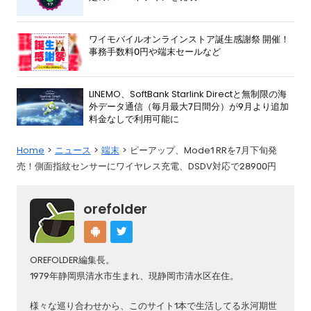
ワイモバイルオンラインストア誕生感謝祭 開催！
事務手数料0円や端末セールなど
LINEMO、SoftBank Starlink Directと無制限の海
外データ通信（毎月最大7日間分）が9月より追加
料金なしで利用可能に
Home
ニュース
端末
ピーアップ、Mode1 RRを7月下旬発
売！側面指紋センサーにワイヤレス充電、DSDV対応で28900円
orefolder
OREFOLDER編集長。
1979年静岡県清水市生まれ、現静岡市清水区在住。
様々な巡り合わせから、このサイト1本で生活してる氷河期世