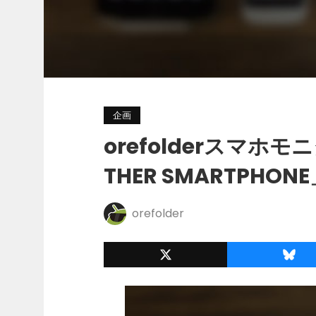
企画
orefolderスマホモ
THER SMARTPHON
orefolder