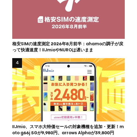
格安SIMの速度測定 2026年8月前半：ahamoの調子が戻
って快適速度！IIJmioやNUROは遅いまま
IIJmio、スマホ大特価セールの対象機種を追加・更新！m
oto g66j 5Gが9,980円、arrows Alphaが39,800円