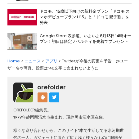
ドコモ、15歳以下向けの新料金プラン「ドコモ ス
マホデビュープラン U15」と「ドコモ 親子割」を
発表
Google Store 表参道、いよいよ8月13日14時オー
プン！初日は限定ノベルティを先着でプレゼント
Home
ニュース
アプリ
Twitterが今後の変更を予告 @ユー
ザー名や写真、投票は140文字に含まれないように
orefolder
OREFOLDER編集長。
1979年静岡県清水市生まれ、現静岡市清水区在住。
様々な巡り合わせから、このサイト1本で生活してる氷河期世
代の一人。ガジェットに限らず広く浅く様々なものに興味が