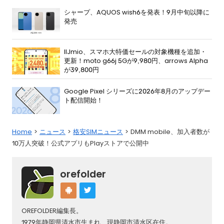
シャープ、AQUOS wish6を発表！9月中旬以降に
発売
IIJmio、スマホ大特価セールの対象機種を追加・
更新！moto g66j 5Gが9,980円、arrows Alpha
が39,800円
Google Pixel シリーズに2026年8月のアップデー
ト配信開始！
Home
ニュース
格安SIMニュース
DMM mobile、加入者数が
10万人突破！公式アプリもPlayストアで公開中
orefolder
OREFOLDER編集長。
1979年静岡県清水市生まれ、現静岡市清水区在住。