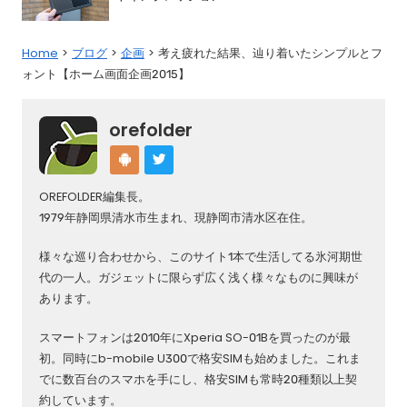
Home
ブログ
企画
考え疲れた結果、辿り着いたシンプルとフ
ォント【ホーム画面企画2015】
orefolder
OREFOLDER編集長。
1979年静岡県清水市生まれ、現静岡市清水区在住。
様々な巡り合わせから、このサイト1本で生活してる氷河期世
代の一人。ガジェットに限らず広く浅く様々なものに興味が
あります。
スマートフォンは2010年にXperia SO-01Bを買ったのが最
初。同時にb-mobile U300で格安SIMも始めました。これま
でに数百台のスマホを手にし、格安SIMも常時20種類以上契
約しています。