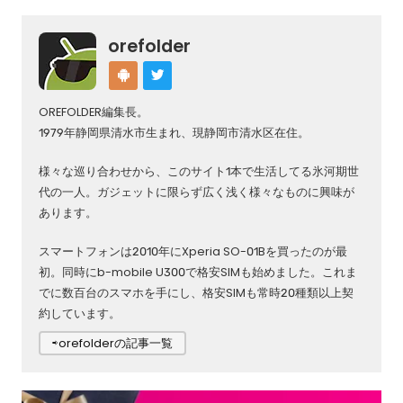
orefolder
OREFOLDER編集長。
1979年静岡県清水市生まれ、現静岡市清水区在住。
様々な巡り合わせから、このサイト1本で生活してる氷河期世
代の一人。ガジェットに限らず広く浅く様々なものに興味が
あります。
スマートフォンは2010年にXperia SO-01Bを買ったのが最
初。同時にb-mobile U300で格安SIMも始めました。これま
でに数百台のスマホを手にし、格安SIMも常時20種類以上契
約しています。
⇨orefolderの記事一覧