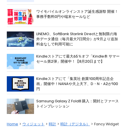
ワイモバイルオンラインストア誕生感謝祭 開催！
事務手数料0円や端末セールなど
LINEMO、SoftBank Starlink Directと無制限の海
外データ通信（毎月最大7日間分）が9月より追加
料金なしで利用可能に
Kindleストアにて最大65％オフ「Kindle本 サマー
セール第2弾」開催中！【8月20日まで】
Kindleストアにて「集英社 創業100周年記念企
画」開催中！NANAや天上天下、D・N・A2が100
円
Samsung Galaxy Z Fold8 購入：開封とファース
トインプレッション
Home
ウィジェット
時計
時計（デジタル）
Fancy Widget