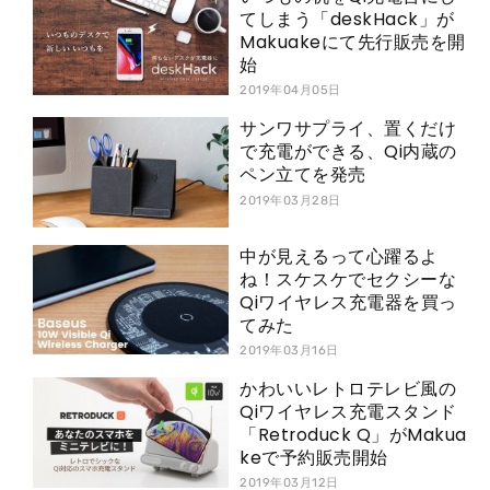
てしまう「deskHack」が
Makuakeにて先行販売を開
始
2019年04月05日
サンワサプライ、置くだけ
で充電ができる、Qi内蔵の
ペン立てを発売
2019年03月28日
中が見えるって心躍るよ
ね！スケスケでセクシーな
Qiワイヤレス充電器を買っ
てみた
2019年03月16日
かわいいレトロテレビ風の
Qiワイヤレス充電スタンド
「Retroduck Q」がMakua
keで予約販売開始
2019年03月12日