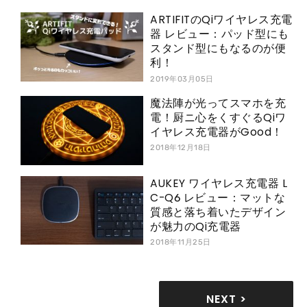
ARTIFITのQiワイヤレス充電
器 レビュー：パッド型にも
スタンド型にもなるのが便
利！
2019年03月05日
魔法陣が光ってスマホを充
電！厨ニ心をくすぐるQiワ
イヤレス充電器がGood！
2018年12月18日
AUKEY ワイヤレス充電器 L
C-Q6 レビュー：マットな
質感と落ち着いたデザイン
が魅力のQi充電器
2018年11月25日
NEXT >