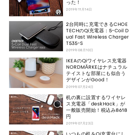
った！
2019年11月14日
2台同時に充電できるCHOE
TECHのQi充電器：5-Coil D
ual Fast Wireless Charger
T535-S
2019年08月10日
IKEAのQiワイヤレス充電器
NORDMÄRKEはナチュラル
テイストな部屋にも似合う
デザインがGood！
2019年07月24日
机の裏に設置するワイヤレ
ス充電器「deskHack」が
一般販売開始！税込み8618
円
2019年07月23日
いつもの机をQi充電台にし