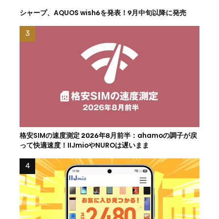
シャープ、AQUOS wish6を発表！9月中旬以降に発売
格安SIMの速度測定 2026年8月前半：ahamoの調子が戻
って快適速度！IIJmioやNUROは遅いまま