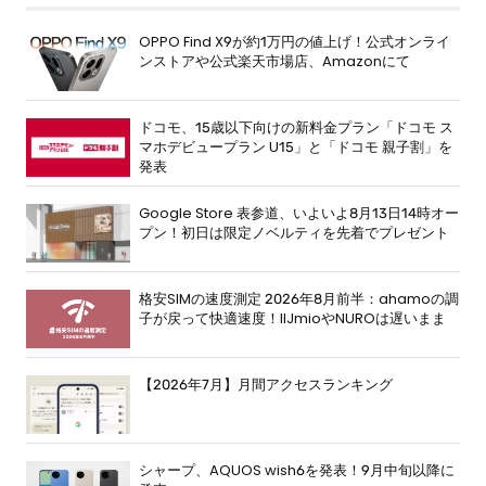
OPPO Find X9が約1万円の値上げ！公式オンライ
ンストアや公式楽天市場店、Amazonにて
ドコモ、15歳以下向けの新料金プラン「ドコモ ス
マホデビュープラン U15」と「ドコモ 親子割」を
発表
Google Store 表参道、いよいよ8月13日14時オー
プン！初日は限定ノベルティを先着でプレゼント
格安SIMの速度測定 2026年8月前半：ahamoの調
子が戻って快適速度！IIJmioやNUROは遅いまま
【2026年7月】月間アクセスランキング
シャープ、AQUOS wish6を発表！9月中旬以降に