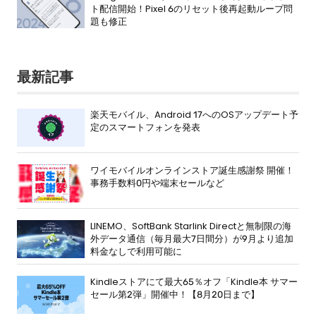
ト配信開始！Pixel 6のリセット後再起動ループ問
題も修正
最新記事
楽天モバイル、Android 17へのOSアップデート予
定のスマートフォンを発表
ワイモバイルオンラインストア誕生感謝祭 開催！
事務手数料0円や端末セールなど
LINEMO、SoftBank Starlink Directと無制限の海
外データ通信（毎月最大7日間分）が9月より追加
料金なしで利用可能に
Kindleストアにて最大65％オフ「Kindle本 サマー
セール第2弾」開催中！【8月20日まで】