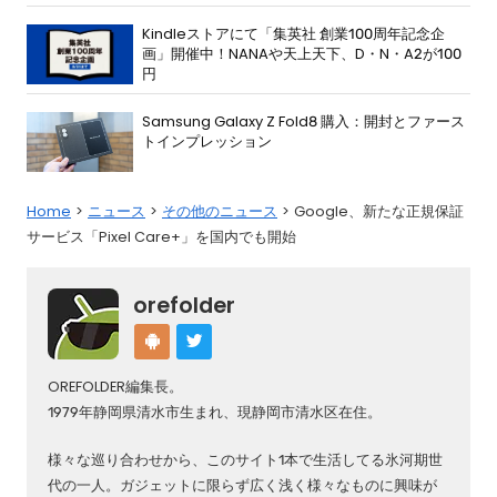
Kindleストアにて「集英社 創業100周年記念企
画」開催中！NANAや天上天下、D・N・A2が100
円
Samsung Galaxy Z Fold8 購入：開封とファース
トインプレッション
Home
ニュース
その他のニュース
Google、新たな正規保証
サービス「Pixel Care+」を国内でも開始
orefolder
OREFOLDER編集長。
1979年静岡県清水市生まれ、現静岡市清水区在住。
様々な巡り合わせから、このサイト1本で生活してる氷河期世
代の一人。ガジェットに限らず広く浅く様々なものに興味が