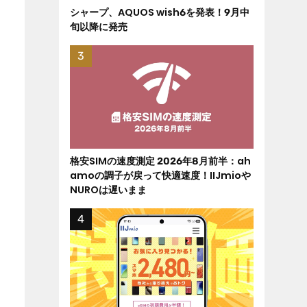
シャープ、AQUOS wish6を発表！9月中
旬以降に発売
格安SIMの速度測定 2026年8月前半：ah
amoの調子が戻って快適速度！IIJmioや
NUROは遅いまま