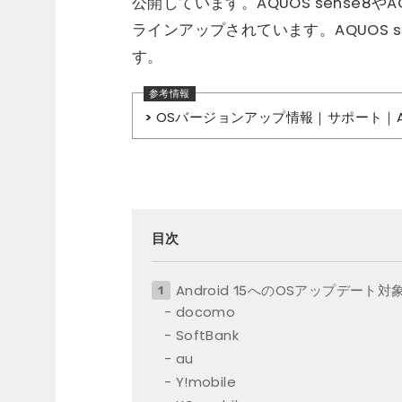
公開しています。AQUOS sense8やAQUO
ラインアップされています。AQUOS se
す。
OSバージョンアップ情報｜サポート｜A
目次
Android 15へのOSアップデート対
docomo
SoftBank
au
Y!mobile