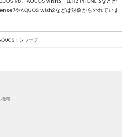
S R8、AQUOS wish3、LEITZ PHONE 3などが
nse7やAQUOS wish2などは対象から外れていま
QUOS：シャープ
象機種