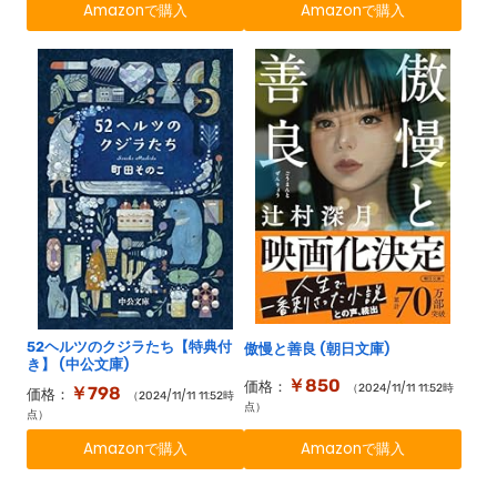
Amazonで購入
Amazonで購入
52ヘルツのクジラたち【特典付
傲慢と善良 (朝日文庫)
き】 (中公文庫)
￥850
価格：
（2024/11/11 11:52時
￥798
価格：
（2024/11/11 11:52時
点）
点）
Amazonで購入
Amazonで購入