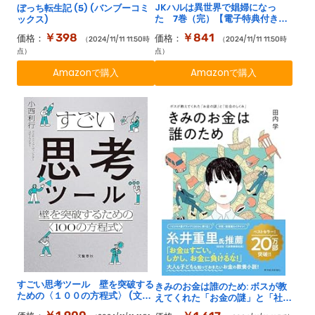
JKハルは異世界で娼婦になっ
ぼっち転生記 (5) (バンブーコミ
た 7巻（完）【電子特典付き】
ックス)
(バンチコミックス)
￥841
￥398
価格：
価格：
（2024/11/11 11:50時
（2024/11/11 11:50時
点）
点）
Amazonで購入
Amazonで購入
すごい思考ツール 壁を突破する
きみのお金は誰のため: ボスが教
ための〈１００の方程式〉 (文春
えてくれた「お金の謎」と「社会
e-book)
のしくみ」【読者が選ぶビジネス