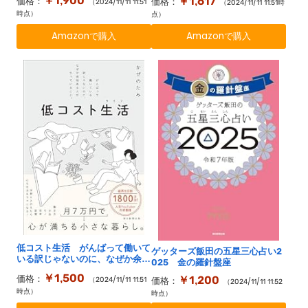
￥1,900
￥1,617
価格：
価格：
（2024/11/11 11:51
（2024/11/11 11:51時
書グランプリ2024 総合グラン
時点）
点）
プリ「第１位」受賞作】
Amazonで購入
Amazonで購入
低コスト生活 がんばって働いて
ゲッターズ飯田の五星三心占い2
いる訳じゃないのに、なぜか余裕
025 金の羅針盤座
ある人がやっていること。
￥1,500
￥1,200
価格：
（2024/11/11 11:51
価格：
（2024/11/11 11:52
時点）
時点）