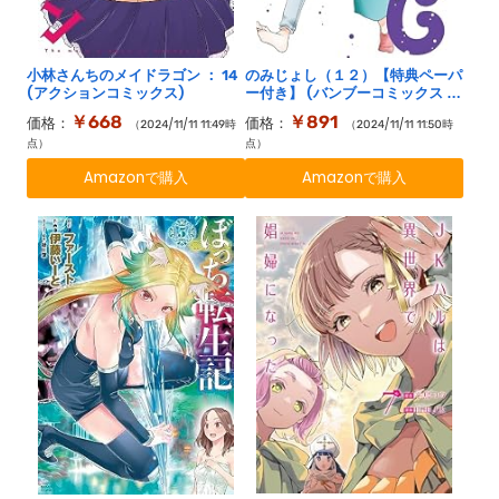
小林さんちのメイドラゴン ： 14
のみじょし（１２）【特典ペーパ
(アクションコミックス)
ー付き】 (バンブーコミックス 4
コマセレクション)
￥668
￥891
価格：
価格：
（2024/11/11 11:49時
（2024/11/11 11:50時
点）
点）
Amazonで購入
Amazonで購入