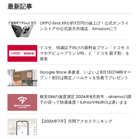
最新記事
OPPO Find X9が約1万円の値上げ！公式オンライ
ンストアや公式楽天市場店、Amazonにて
ドコモ、15歳以下向けの新料金プラン「ドコモ ス
マホデビュープラン U15」と「ドコモ 親子割」を
発表
Google Store 表参道、いよいよ8月13日14時オー
プン！初日は限定ノベルティを先着でプレゼント
格安SIMの速度測定 2026年8月前半：ahamoの調
子が戻って快適速度！IIJmioやNUROは遅いまま
【2026年7月】月間アクセスランキング