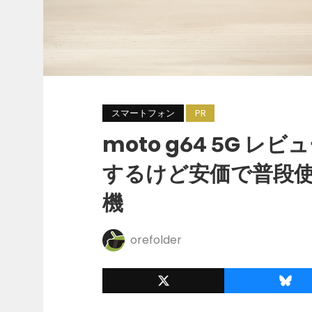
スマートフォン
PR
moto g64 5G 
するけど安価で普段
機
orefolder