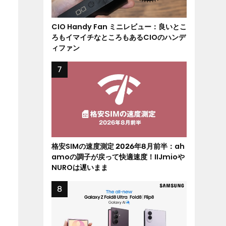
CIO Handy Fan ミニレビュー：良いとこ
ろもイマイチなところもあるCIOのハンデ
ィファン
格安SIMの速度測定 2026年8月前半：ah
amoの調子が戻って快適速度！IIJmioや
NUROは遅いまま