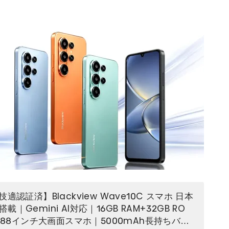
適認証済】Blackview Wave10C スマホ 日本
16搭載｜Gemini AI対応｜16GB RAM+32GB RO
6.88インチ大画面スマホ｜5000mAh長持ちバッ