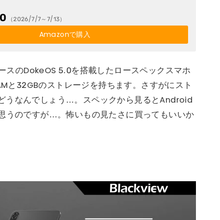
+32MPデュアルカメラ｜顔認証・GPS・OTG対
ス付き｜ブルー
00
（2026/7/7～7/13）
Amazonで購入
id 16ベースのDokeOS 5.0を搭載したロースペックスマホ
BのRAMと32GBのストレージを持ちます。さすがにスト
うなんでしょう…。スペックから見るとAndroid
は？とも思うのですが…。怖いもの見たさに買ってもいいか
）