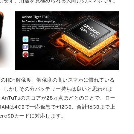
はせず、用途を見極められる人向けのスマホです。
612のHD+解像度。解像度の高いスマホに慣れている
。しかしその分バッテリー持ちは良いと思われま
0を搭載。AnTuTuのスコアが28万点ほどとのことで、ロー
Mは4GBで一応仮想で+12GB、合計16GBまで上
croSDカードに対応します。