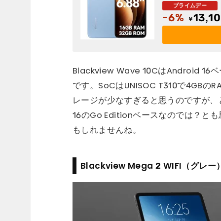
テリー｜13MP
応｜専用ケー
-6%
13,1
￥
Blackview Wave 10CはAndro
です。SoCはUNISOC T310で4G
レージが少なすぎると思うのですが、ど
16のGo Editionベースなので
もしれませんね。
Blackview Mega 2 WIFI（グレー