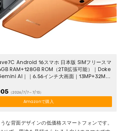
Wave7C Android 16スマホ 日本版 SIMフリースマ
B RAM+128GB ROM（2TB拡張可能）｜Doke
Gemini AI｜｜6.56インチ大画面｜13MP+32MP
hバッテリー｜顔認証/OTG/GPS対応｜専用ケース
リー スマートフォン ブラック
005
（2026/7/7～7/13）
Amazonで購入
かで見たような背面デザインの低価格スマートフォンです。