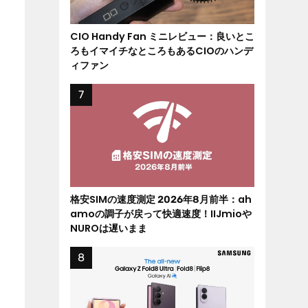
CIO Handy Fan ミニレビュー：良いとこ
ろもイマイチなところもあるCIOのハンデ
ィファン
格安SIMの速度測定 2026年8月前半：ah
amoの調子が戻って快適速度！IIJmioや
NUROは遅いまま