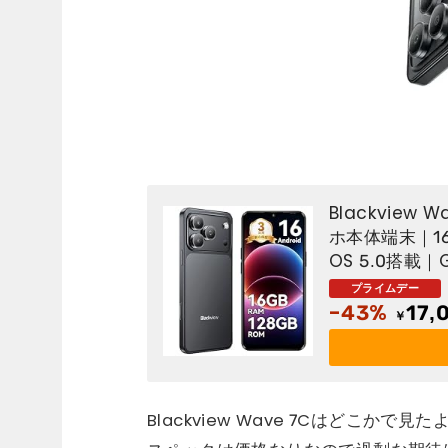
Blackview 
ホ本体端末｜16G
OS 5.0搭載｜
｜5000mA
贈り｜simフ
-43%
17,
￥
Blackview Wave 7Cはどこ