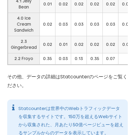
4.1 Jelly
0.01
0.02
0.02
0.02
0.02
0.02
Bean
4.0 Ice
Cream
0.02
0.03
0.03
0.03
0.03
0.02
Sandwich
2.3
0.02
0.01
0.02
0.02
0.02
0.01
Gingerbread
2.2 Froyo
0.35
0.03
0.13
0.35
0.07
その他、データの詳細はStatcounterのページをご覧く
ださい。
Statcounterは世界中のWebトラフィックデータ
を収集するサイトです。150万を超えるWebサイト
から収集された、月あたり50億ページビューを超え
るサンプルからのデータを表示しています。