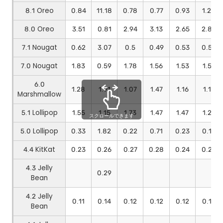
8.1 Oreo
0.84
11.18
0.78
0.77
0.93
1.28
8.0 Oreo
3.51
0.81
2.94
3.13
2.65
2.89
7.1 Nougat
0.62
3.07
0.5
0.49
0.53
0.54
7.0 Nougat
1.83
0.59
1.78
1.56
1.53
1.57
6.0
1.28
1.91
1.07
1.47
1.16
1.15
Marshmallow
5.1 Lollipop
1.55
1.15
1.73
1.47
1.47
1.26
スクロールできます
5.0 Lollipop
0.33
1.82
0.22
0.71
0.23
0.18
4.4 KitKat
0.23
0.26
0.27
0.28
0.24
0.22
4.3 Jelly
0.29
Bean
4.2 Jelly
0.11
0.14
0.12
0.12
0.12
0.12
Bean