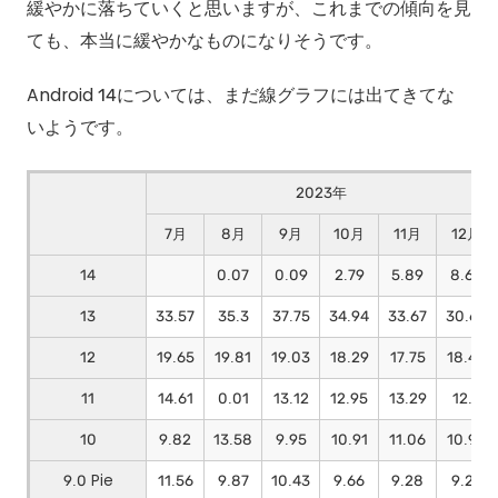
緩やかに落ちていくと思いますが、これまでの傾向を見
ても、本当に緩やかなものになりそうです。
Android 14については、まだ線グラフには出てきてな
いようです。
2023年
7月
8月
9月
10月
11月
12月
14
0.07
0.09
2.79
5.89
8.66
13
33.57
35.3
37.75
34.94
33.67
30.66
12
19.65
19.81
19.03
18.29
17.75
18.45
11
14.61
0.01
13.12
12.95
13.29
12.7
10
9.82
13.58
9.95
10.91
11.06
10.93
9.0 Pie
11.56
9.87
10.43
9.66
9.28
9.24