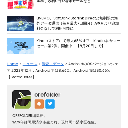
事務手数料0円や端末セールなど
LINEMO、SoftBank Starlink Directと無制限の海
外データ通信（毎月最大7日間分）が9月より追加
料金なしで利用可能に
Kindleストアにて最大65％オフ「Kindle本 サマー
セール第2弾」開催中！【8月20日まで】
Home
ニュース
調査・データ
AndroidのOSバージョンシェ
ア 2023年12月：Android 14は8.66%、Android 13は30.66%
【Statcounter】
orefolder
OREFOLDER編集長。
1979年静岡県清水市生まれ、現静岡市清水区在住。