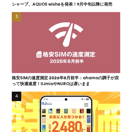
シャープ、AQUOS wish6を発表！9月中旬以降に発売
格安SIMの速度測定 2026年8月前半：ahamoの調子が戻
って快適速度！IIJmioやNUROは遅いまま