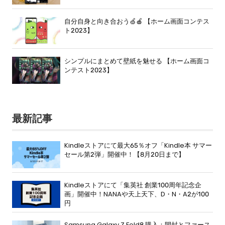
自分自身と向き合おう🍏🍎 【ホーム画面コンテス
ト2023】
シンプルにまとめて壁紙を魅せる 【ホーム画面コ
ンテスト2023】
最新記事
Kindleストアにて最大65％オフ「Kindle本 サマー
セール第2弾」開催中！【8月20日まで】
Kindleストアにて「集英社 創業100周年記念企
画」開催中！NANAや天上天下、D・N・A2が100
円
Samsung Galaxy Z Fold8 購入：開封とファース