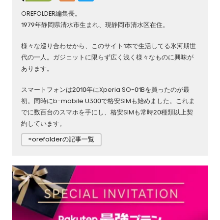
OREFOLDER編集長。
1979年静岡県清水市生まれ、現静岡市清水区在住。
様々な巡り合わせから、このサイト1本で生活してる氷河期世
代の一人。ガジェットに限らず広く浅く様々なものに興味が
あります。
スマートフォンは2010年にXperia SO-01Bを買ったのが最
初。同時にb-mobile U300で格安SIMも始めました。これま
でに数百台のスマホを手にし、格安SIMも常時20種類以上契
約しています。
⇨orefolderの記事一覧