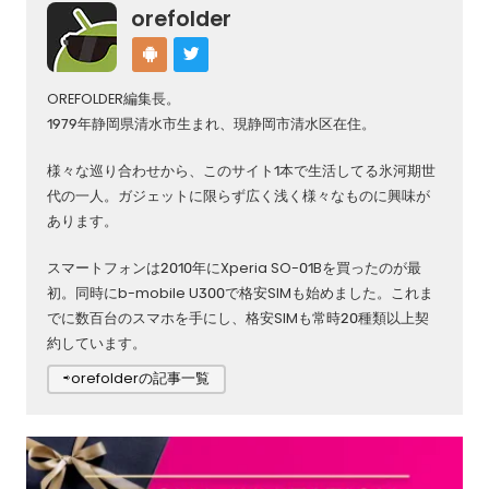
orefolder
OREFOLDER編集長。
1979年静岡県清水市生まれ、現静岡市清水区在住。
様々な巡り合わせから、このサイト1本で生活してる氷河期世
代の一人。ガジェットに限らず広く浅く様々なものに興味が
あります。
スマートフォンは2010年にXperia SO-01Bを買ったのが最
初。同時にb-mobile U300で格安SIMも始めました。これま
でに数百台のスマホを手にし、格安SIMも常時20種類以上契
約しています。
⇨orefolderの記事一覧