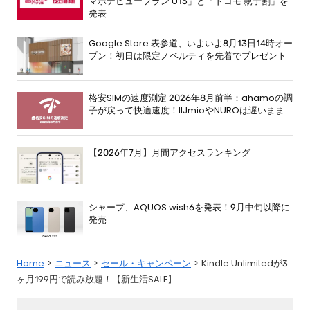
マホデビュープラン U15」と「ドコモ 親子割」を
発表
Google Store 表参道、いよいよ8月13日14時オー
プン！初日は限定ノベルティを先着でプレゼント
格安SIMの速度測定 2026年8月前半：ahamoの調
子が戻って快適速度！IIJmioやNUROは遅いまま
【2026年7月】月間アクセスランキング
シャープ、AQUOS wish6を発表！9月中旬以降に
発売
Home
ニュース
セール・キャンペーン
Kindle Unlimitedが3
ヶ月199円で読み放題！【新生活SALE】