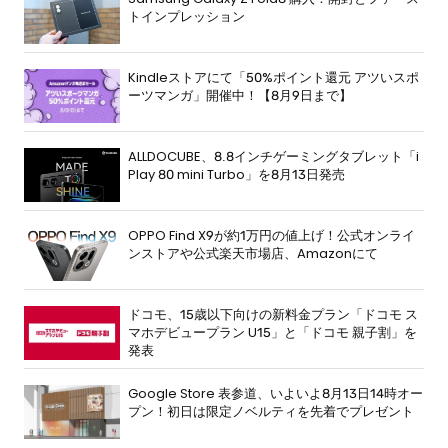
トインプレッション
Kindleストアにて「50%ポイント還元 アツいスポ
ーツマンガ」開催中！【8月9日まで】
ALLDOCUBE、8.8インチゲーミングタブレット「i
Play 80 mini Turbo」を8月13日発売
OPPO Find X9が約1万円の値上げ！公式オンライ
ンストアや公式楽天市場店、Amazonにて
ドコモ、15歳以下向けの新料金プラン「ドコモ ス
マホデビュープラン U15」と「ドコモ 親子割」を
発表
Google Store 表参道、いよいよ8月13日14時オー
プン！初日は限定ノベルティを先着でプレゼント