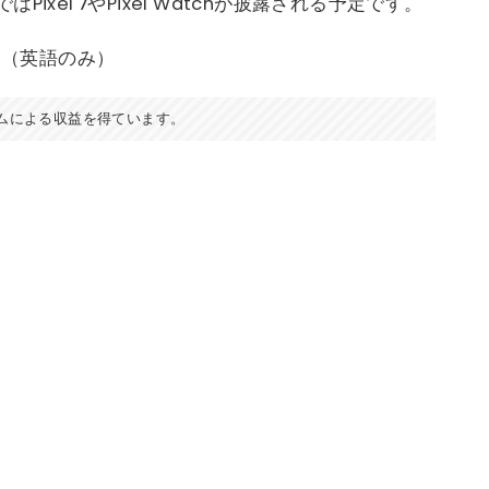
xel 7やPixel Watchが披露される予定です。
。（英語のみ）
ムによる収益を得ています。