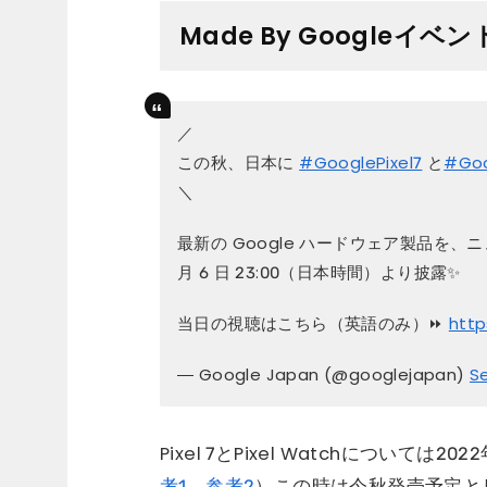
Made By Googleイベントで
／
この秋、日本に
#GooglePixel7
と
#Goo
＼
最新の Google ハードウェア製品を
月 6 日 23:00（日本時間）より披露✨
当日の視聴はこちら（英語のみ）⏩
http
— Google Japan (@googlejapan)
S
Pixel 7とPixel Watchについ
考1
、
参考2
）この時は今秋発売予定と