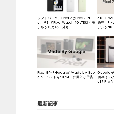
ソフトバンク、Pixel 7とPixel 7 Pr
au、Pixel
o、そしてPixel Watch 4G LTE対応モ
発売！Pixe
デルを10月13日発売！
デルをau +
Pixel 8か？GoogleがMade by Goo
Google
gleイベントを10月4日に開催と予告
価格は53,9
el 7 Pr
最新記事