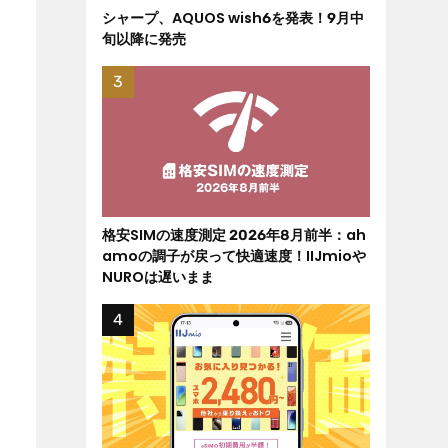
シャープ、AQUOS wish6を発表！9月中
旬以降に発売
格安SIMの速度測定 2026年8月前半：ah
amoの調子が戻って快適速度！IIJmioや
NUROは遅いまま