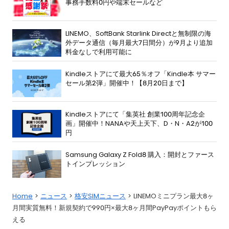
事務手数料0円や端末セールなど
LINEMO、SoftBank Starlink Directと無制限の海
外データ通信（毎月最大7日間分）が9月より追加
料金なしで利用可能に
Kindleストアにて最大65％オフ「Kindle本 サマー
セール第2弾」開催中！【8月20日まで】
Kindleストアにて「集英社 創業100周年記念企
画」開催中！NANAや天上天下、D・N・A2が100
円
Samsung Galaxy Z Fold8 購入：開封とファース
トインプレッション
Home
ニュース
格安SIMニュース
LINEMOミニプラン最大8ヶ
月間実質無料！新規契約で990円×最大8ヶ月間PayPayポイントもら
える