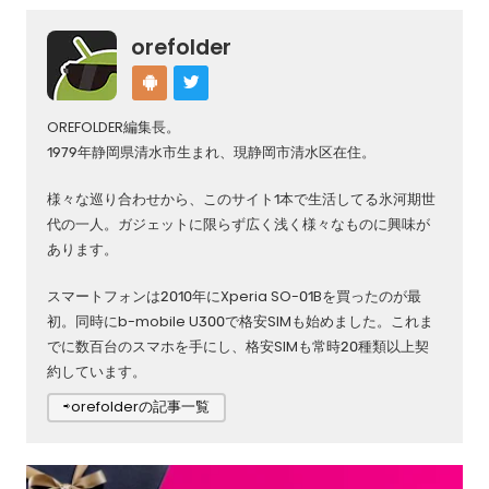
orefolder
OREFOLDER編集長。
1979年静岡県清水市生まれ、現静岡市清水区在住。
様々な巡り合わせから、このサイト1本で生活してる氷河期世
代の一人。ガジェットに限らず広く浅く様々なものに興味が
あります。
スマートフォンは2010年にXperia SO-01Bを買ったのが最
初。同時にb-mobile U300で格安SIMも始めました。これま
でに数百台のスマホを手にし、格安SIMも常時20種類以上契
約しています。
⇨orefolderの記事一覧