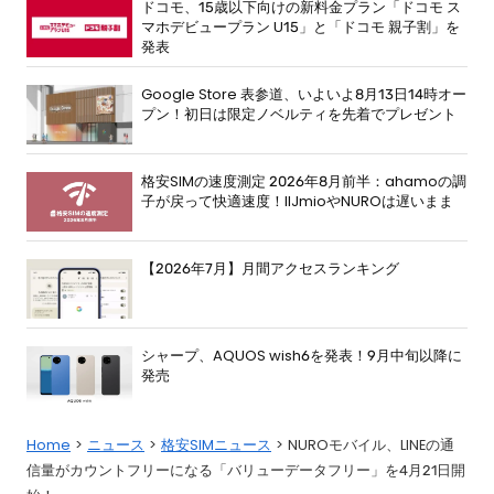
ドコモ、15歳以下向けの新料金プラン「ドコモ ス
マホデビュープラン U15」と「ドコモ 親子割」を
発表
Google Store 表参道、いよいよ8月13日14時オー
プン！初日は限定ノベルティを先着でプレゼント
格安SIMの速度測定 2026年8月前半：ahamoの調
子が戻って快適速度！IIJmioやNUROは遅いまま
【2026年7月】月間アクセスランキング
シャープ、AQUOS wish6を発表！9月中旬以降に
発売
Home
ニュース
格安SIMニュース
NUROモバイル、LINEの通
信量がカウントフリーになる「バリューデータフリー」を4月21日開