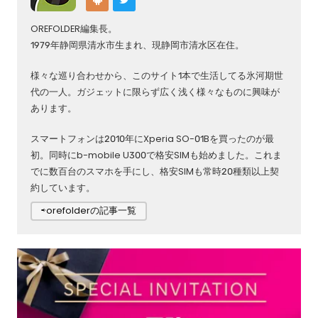
OREFOLDER編集長。
1979年静岡県清水市生まれ、現静岡市清水区在住。
様々な巡り合わせから、このサイト1本で生活してる氷河期世
代の一人。ガジェットに限らず広く浅く様々なものに興味が
あります。
スマートフォンは2010年にXperia SO-01Bを買ったのが最
初。同時にb-mobile U300で格安SIMも始めました。これま
でに数百台のスマホを手にし、格安SIMも常時20種類以上契
約しています。
⇨orefolderの記事一覧