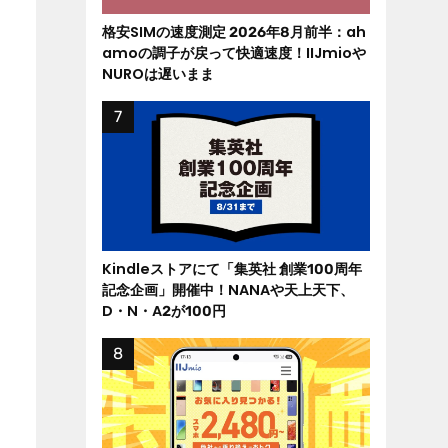
格安SIMの速度測定 2026年8月前半：ah
amoの調子が戻って快適速度！IIJmioや
NUROは遅いまま
Kindleストアにて「集英社 創業100周年
記念企画」開催中！NANAや天上天下、
D・N・A2が100円